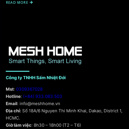
READ MORE
Công ty TNHH Sấm Nhiệt Đới
Mst
:
0309367028
Hotline
:
(+84) 933.083.503
Email
: info@meshhome.vn
Địa chỉ:
Số 18A/6 Nguyen Thi Minh Khai, Dakao, District 1,
HCMC.
Giờ làm việc
: 8h30 – 18h00 (T2 – T6)