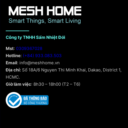
Công ty TNHH Sấm Nhiệt Đới
Mst
:
0309367028
Hotline
:
(+84) 933.083.503
Email
: info@meshhome.vn
Địa chỉ:
Số 18A/6 Nguyen Thi Minh Khai, Dakao, District 1,
HCMC.
Giờ làm việc
: 8h30 – 18h00 (T2 – T6)