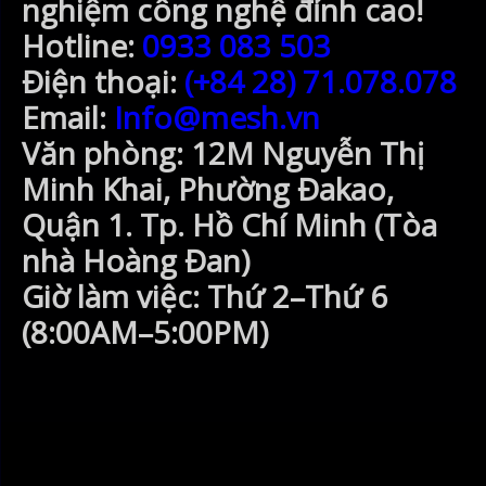
nghiệm công nghệ đỉnh cao!
Hotline:
0933 083 503
Điện thoại:
(+84 28) 71.078.078
Email:
Info@mesh.vn
Văn phòng:
12M Nguyễn Thị
Minh Khai, Phường Đakao,
Quận 1. Tp. Hồ Chí Minh (Tòa
nhà Hoàng Đan)
Giờ làm việc:
Thứ 2–Thứ 6
(8:00AM–5:00PM)