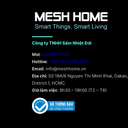
Công ty TNHH Sấm Nhiệt Đới
Mst
:
0309367028
Hotline
:
(+84) 933.083.503
Email
: info@meshhome.vn
Địa chỉ:
Số 18A/6 Nguyen Thi Minh Khai, Dakao,
District 1, HCMC.
Giờ làm việc
: 8h30 – 18h00 (T2 – T6)