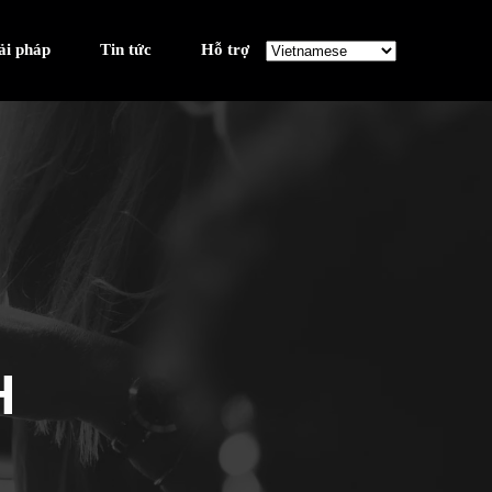
ải pháp
Tin tức
Hỗ trợ
H