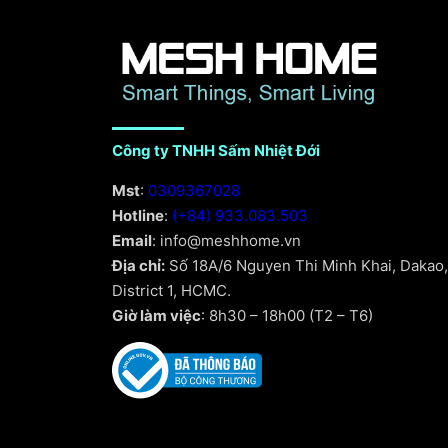
Công ty TNHH Sấm Nhiệt Đới
Mst
:
0309367028
Hotline
:
(+84) 933.083.503
Email
: info@meshhome.vn
Địa chỉ:
Số 18A/6 Nguyen Thi Minh Khai, Dakao,
District 1, HCMC.
Giờ làm việc
: 8h30 – 18h00 (T2 – T6)