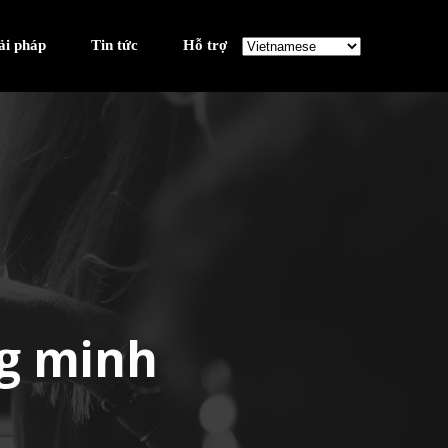
ải pháp
Tin tức
Hỗ trợ
ng minh