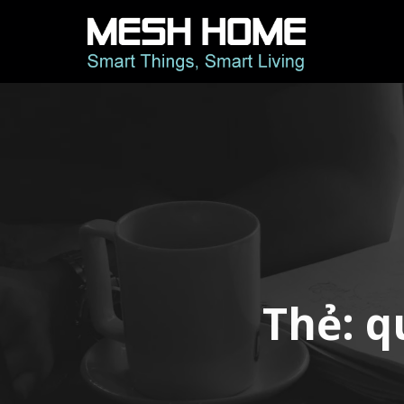
Thẻ:
q