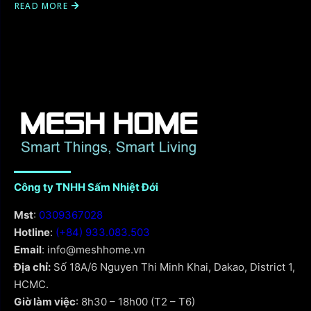
READ MORE
Công ty TNHH Sấm Nhiệt Đới
Mst
:
0309367028
Hotline
:
(+84) 933.083.503
Email
: info@meshhome.vn
Địa chỉ:
Số 18A/6 Nguyen Thi Minh Khai, Dakao, District 1,
HCMC.
Giờ làm việc
: 8h30 – 18h00 (T2 – T6)