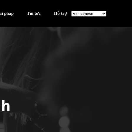
ải pháp
Tin tức
Hỗ trợ
nh