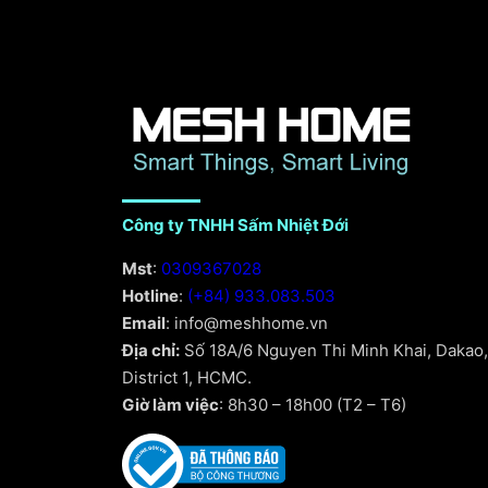
Công ty TNHH Sấm Nhiệt Đới
Mst
:
0309367028
Hotline
:
(+84) 933.083.503
Email
: info@meshhome.vn
Địa chỉ:
Số 18A/6 Nguyen Thi Minh Khai, Dakao,
District 1, HCMC.
Giờ làm việc
: 8h30 – 18h00 (T2 – T6)