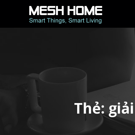
Thẻ:
giả