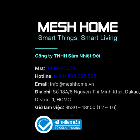
Công ty TNHH Sấm Nhiệt Đới
Mst
:
0309367028
Hotline
:
(+84) 933.083.503
Email
: info@meshhome.vn
Địa chỉ:
Số 18A/6 Nguyen Thi Minh Khai, Dakao,
District 1, HCMC.
Giờ làm việc
: 8h30 – 18h00 (T2 – T6)