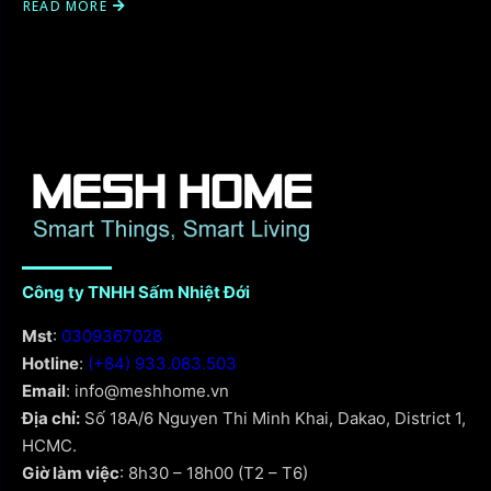
READ MORE
Công ty TNHH Sấm Nhiệt Đới
Mst
:
0309367028
Hotline
:
(+84) 933.083.503
Email
: info@meshhome.vn
Địa chỉ:
Số 18A/6 Nguyen Thi Minh Khai, Dakao, District 1,
HCMC.
Giờ làm việc
: 8h30 – 18h00 (T2 – T6)