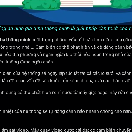
ng an ninh gia đình thông minh là giải pháp cần thiết cho 
nhà thông minh
, một trong những yếu tố hoặc tính năng của công
động trong nhà,… Cảm biến có thể phát hiện và dễ dàng cảnh bá
u hỏa địa phương và ngăn ngừa kịp thời hỏa hoạn trong nhà của 
 nếu không được ngăn chặn.
biến của hệ thống sẽ ngay lập tức tắt tất cả các lò sưởi và cản
dẫn đến các vấn đề sức khỏe tốn kém cho bạn và các thành viên
nh cũng có thể phát hiện rò rỉ nước từ máy giặt hoặc máy rửa c
nh nhiệt của hệ thống sẽ tự động cảnh báo nhanh chóng cho bạn.
giám sát video. Máy quay video được cài đặt có cảm biến chuyển