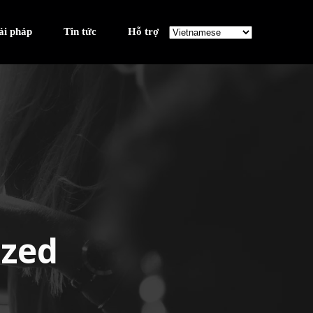
ải pháp
Tin tức
Hỗ trợ
ized