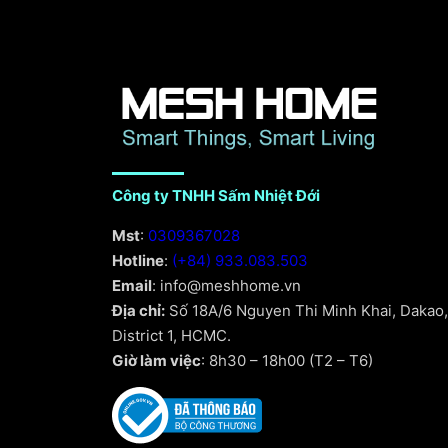
Công ty TNHH Sấm Nhiệt Đới
Mst
:
0309367028
Hotline
:
(+84) 933.083.503
Email
: info@meshhome.vn
Địa chỉ:
Số 18A/6 Nguyen Thi Minh Khai, Dakao,
District 1, HCMC.
Giờ làm việc
: 8h30 – 18h00 (T2 – T6)